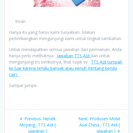
Insan
Hanya itu yang harus kami tunjukkan. Silakan
pertimbangkan mengunjungi kami untuk tingkat tambahan.
Untuk mendapatkan semua jawaban dari permainan, Anda
hanya perlu melihatnya :
Jawaban TTS Asli
dan untuk
mengunjungi tts berikutnya, lihat topik ini :
TTS Asli tumpah
ke luar karena terlalu banyak atau penuh (tentang benda
cair)_
.
Sampai jumpa
Post
Previous
Next
Previous:
Nenek
Next:
Produsen Mobil
navigation
post:
post:
Moyang_ TTS Asli [
Asal China_ TTS Asli [
Jawaban ]
Jawaban ]