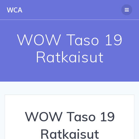
Skip
WCA
to
content
WOW Taso 19
Ratkaisut
WOW Taso 19
Ratkaisut