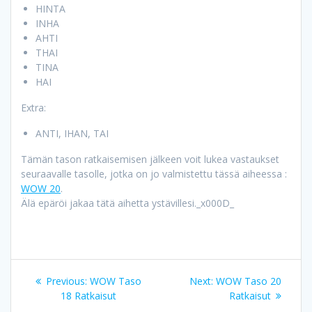
HINTA
INHA
AHTI
THAI
TINA
HAI
Extra:
ANTI, IHAN, TAI
Tämän tason ratkaisemisen jälkeen voit lukea vastaukset
seuraavalle tasolle, jotka on jo valmistettu tässä aiheessa :
WOW 20
.
Älä epäröi jakaa tätä aihetta ystävillesi._x000D_
Artikkelien
Previous
Next
Previous:
WOW Taso
Next:
WOW Taso 20
selaus
post:
post:
18 Ratkaisut
Ratkaisut