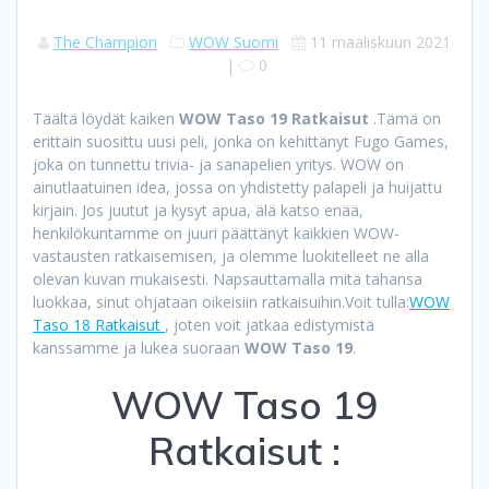
The Champion
WOW Suomi
11 maaliskuun 2021
|
0
Täältä löydät kaiken
WOW Taso 19 Ratkaisut
.Tämä on
erittäin suosittu uusi peli, jonka on kehittänyt Fugo Games,
joka on tunnettu trivia- ja sanapelien yritys. WOW on
ainutlaatuinen idea, jossa on yhdistetty palapeli ja huijattu
kirjain. Jos juutut ja kysyt apua, älä katso enää,
henkilökuntamme on juuri päättänyt kaikkien WOW-
vastausten ratkaisemisen, ja olemme luokitelleet ne alla
olevan kuvan mukaisesti. Napsauttamalla mitä tahansa
luokkaa, sinut ohjataan oikeisiin ratkaisuihin.Voit tulla:
WOW
Taso 18 Ratkaisut
, joten voit jatkaa edistymistä
kanssamme ja lukea suoraan
WOW Taso 19
.
WOW Taso 19
Ratkaisut :