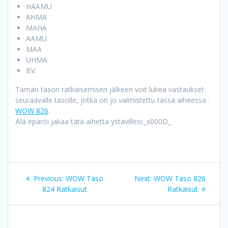
HAAMU
AHMA
MAHA
AAMU
MAA
UHMA
BV
Tämän tason ratkaisemisen jälkeen voit lukea vastaukset
seuraavalle tasolle, jotka on jo valmistettu tässä aiheessa :
WOW 826
.
Älä epäröi jakaa tätä aihetta ystävillesi._x000D_
Artikkelien
Previous
Next
Previous:
WOW Taso
Next:
WOW Taso 826
selaus
post:
post:
824 Ratkaisut
Ratkaisut