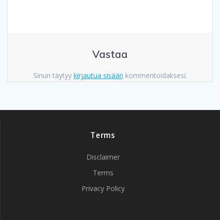
Vastaa
Sinun täytyy
kirjautua sisään
kommentoidaksesi.
Terms
Disclaimer
Terms
Privacy Policy