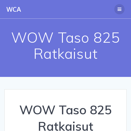
Skip
WCA
to
content
WOW Taso 825
Ratkaisut
WOW Taso 825
Ratkaisut