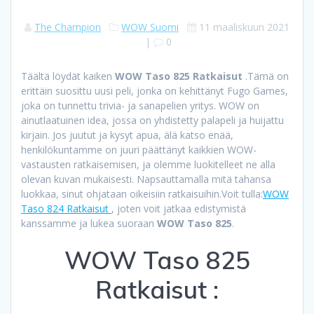
The Champion
WOW Suomi
11 maaliskuun 2021
|
0
Täältä löydät kaiken
WOW Taso 825 Ratkaisut
.Tämä on
erittäin suosittu uusi peli, jonka on kehittänyt Fugo Games,
joka on tunnettu trivia- ja sanapelien yritys. WOW on
ainutlaatuinen idea, jossa on yhdistetty palapeli ja huijattu
kirjain. Jos juutut ja kysyt apua, älä katso enää,
henkilökuntamme on juuri päättänyt kaikkien WOW-
vastausten ratkaisemisen, ja olemme luokitelleet ne alla
olevan kuvan mukaisesti. Napsauttamalla mitä tahansa
luokkaa, sinut ohjataan oikeisiin ratkaisuihin.Voit tulla:
WOW
Taso 824 Ratkaisut
, joten voit jatkaa edistymistä
kanssamme ja lukea suoraan
WOW Taso 825
.
WOW Taso 825
Ratkaisut :