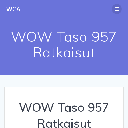
Skip
WCA
to
content
WOW Taso 957
Ratkaisut
WOW Taso 957
Ratkaisut