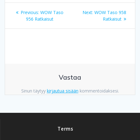
Artikkelien
Previous
Next
Previous:
WOW Taso
Next:
WOW Taso 958
selaus
post:
post:
956 Ratkaisut
Ratkaisut
Vastaa
Sinun täytyy
kirjautua sisään
kommentoidaksesi.
Terms