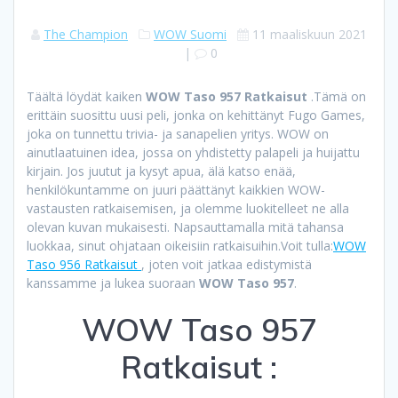
The Champion
WOW Suomi
11 maaliskuun 2021
|
0
Täältä löydät kaiken
WOW Taso 957 Ratkaisut
.Tämä on
erittäin suosittu uusi peli, jonka on kehittänyt Fugo Games,
joka on tunnettu trivia- ja sanapelien yritys. WOW on
ainutlaatuinen idea, jossa on yhdistetty palapeli ja huijattu
kirjain. Jos juutut ja kysyt apua, älä katso enää,
henkilökuntamme on juuri päättänyt kaikkien WOW-
vastausten ratkaisemisen, ja olemme luokitelleet ne alla
olevan kuvan mukaisesti. Napsauttamalla mitä tahansa
luokkaa, sinut ohjataan oikeisiin ratkaisuihin.Voit tulla:
WOW
Taso 956 Ratkaisut
, joten voit jatkaa edistymistä
kanssamme ja lukea suoraan
WOW Taso 957
.
WOW Taso 957
Ratkaisut :