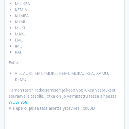
MUIKEA
KEMIA
KUMEA
KUMI
MUKI
MAKU
EMU
IMU
KAI
Extra:
AIE, AUKI, EMI, IMUKE, KEMI, MUKA, IKEA, KAMU,
KEMU
Tämän tason ratkaisemisen jälkeen voit lukea vastaukset
seuraavalle tasolle, jotka on jo valmistettu tässä aiheessa :
WOW 958
.
Älä epäröi jakaa tätä aihetta ystävillesi._x000D_