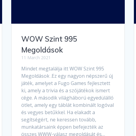
WOW Szint 995
Megoldások
11 March 2021
Mindet megtalálja itt WOW Szint 995
Megoldások .Ez egy nagyon népszerű új
játék, amelyet a Fugo Games fejlesztett
ki, amely a trivia és a szójátékok ismert
cége. A második világháború egyedülálló
ötlet, amely egy táblát kombinált logóval
és vegyes betűkkel. Ha elakadt a
segítségért, ne keressen tovább,
munkatársaink éppen befejezték az
összes WWW-válasz megoldását és…