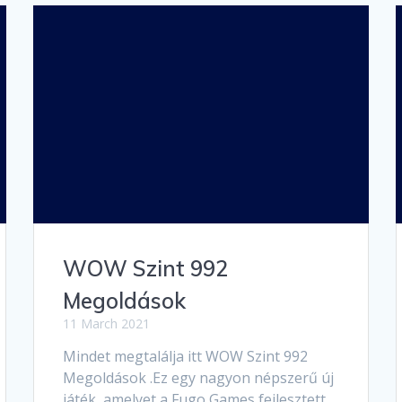
WOW Szint 992
Megoldások
11 March 2021
Mindet megtalálja itt WOW Szint 992
Megoldások .Ez egy nagyon népszerű új
játék, amelyet a Fugo Games fejlesztett