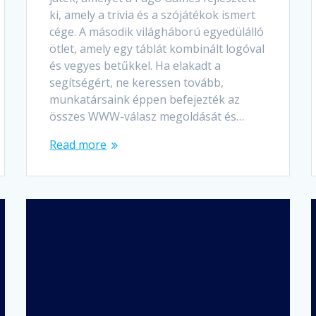
ki, amely a trivia és a szójátékok ismert
cége. A második világháború egyedülálló
ötlet, amely egy táblát kombinált logóval
és vegyes betűkkel. Ha elakadt a
segítségért, ne keressen tovább,
munkatársaink éppen befejezték az
összes WWW-válasz megoldását és…
Read more