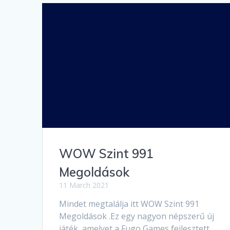
WOW Szint 991
Megoldások
11 March 2021
Mindet megtalálja itt WOW Szint 991
Megoldások .Ez egy nagyon népszerű új
játék, amelyet a Fugo Games fejlesztett