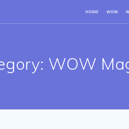
HOME
WOW
W
egory:
WOW Mag