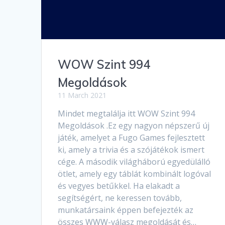
WOW Szint 994
Megoldások
11 March 2021
Mindet megtalálja itt WOW Szint 994
Megoldások .Ez egy nagyon népszerű új
játék, amelyet a Fugo Games fejlesztett
ki, amely a trivia és a szójátékok ismert
cége. A második világháború egyedülálló
ötlet, amely egy táblát kombinált logóval
és vegyes betűkkel. Ha elakadt a
segítségért, ne keressen tovább,
munkatársaink éppen befejezték az
összes WWW-válasz megoldását és…