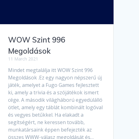
WOW Szint 996
Megoldások
11 March 2021
Mindet megtalálja itt WOW Szint 996
Megoldások .Ez egy nagyon népszerű új
játék, amelyet a Fugo Games fejlesztett
ki, amely a trivia és a szójátékok ismert
cége. A második világháború egyedülálló
ötlet, amely egy táblát kombinált logóval
és vegyes betűkkel. Ha elakadt a
segítségért, ne keressen tovább,
munkatársaink éppen befejezték az
összes WWW-válasz megoldását és…