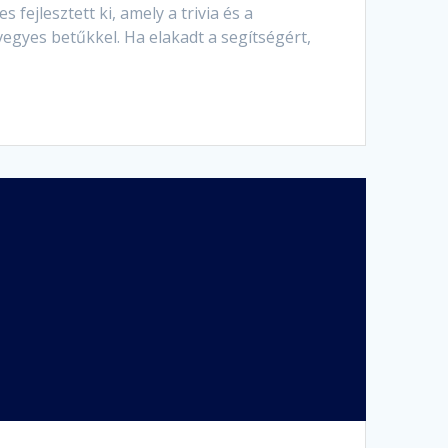
ejlesztett ki, amely a trivia és a
vegyes betűkkel. Ha elakadt a segítségért,