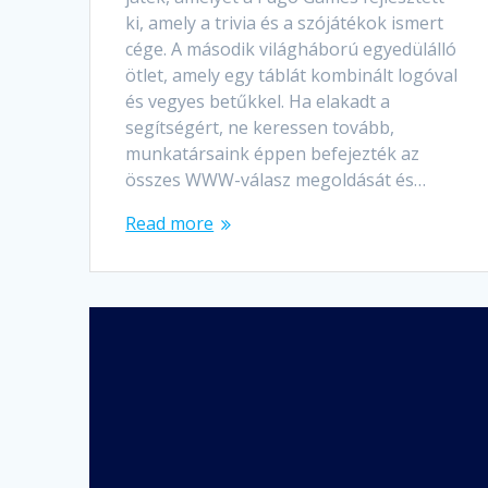
ki, amely a trivia és a szójátékok ismert
cége. A második világháború egyedülálló
ötlet, amely egy táblát kombinált logóval
és vegyes betűkkel. Ha elakadt a
segítségért, ne keressen tovább,
munkatársaink éppen befejezték az
összes WWW-válasz megoldását és…
Read more