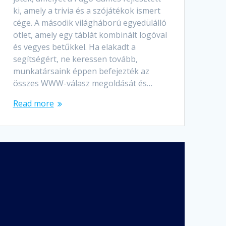
ki, amely a trivia és a szójátékok ismert
cége. A második világháború egyedülálló
ötlet, amely egy táblát kombinált logóval
és vegyes betűkkel. Ha elakadt a
segítségért, ne keressen tovább,
munkatársaink éppen befejezték az
összes WWW-válasz megoldását és…
Read more