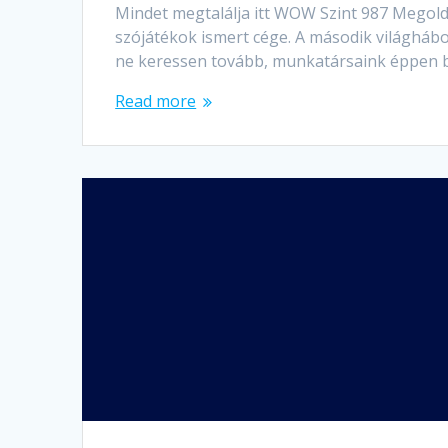
Mindet megtalálja itt WOW Szint 987 Megoldás
szójátékok ismert cége. A második világhábor
ne keressen tovább, munkatársaink éppen 
Read more