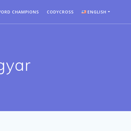
ORD CHAMPIONS
CODYCROSS
ENGLISH
Bahasa Indonesia
Deutsch
English
yar
Español
Français
Italiano
Nederlands
Português
Türkçe
Русский