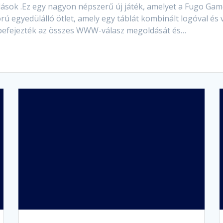
ok .Ez egy nagyon népszerű új játék, amelyet a Fugo Games f
ú egyedülálló ötlet, amely egy táblát kombinált logóval és 
befejezték az összes WWW-válasz megoldását és…