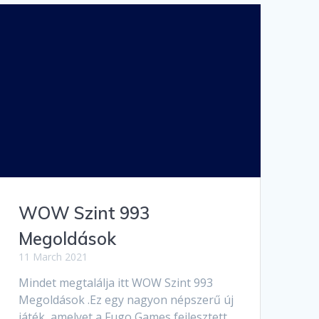
WOW Szint 993
Megoldások
11 March 2021
Mindet megtalálja itt WOW Szint 993
Megoldások .Ez egy nagyon népszerű új
játék, amelyet a Fugo Games fejlesztett