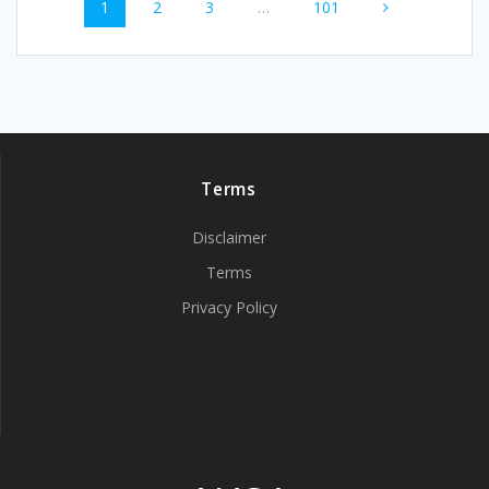
Page
Page
Page
Page
1
2
3
…
101
navigation
Terms
Disclaimer
Terms
Privacy Policy