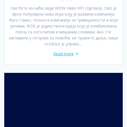
Све ћете их наћи овде WOW Ниво 991 Одговор .Ово је
врло популарна нова игра коју је развила компанија
Фуго Гамес, позната компанија за тривијалности и игре
речима. ВОВ је јединствена идеја која је комбиновала
плочу са логотипом и мешаним словима. Ако сте
заглавили у потрази за помоћи, не тражите даље, наше
особље је управо…
Read more