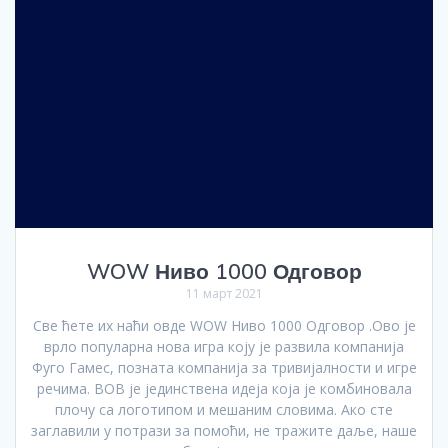
WOW Ниво 1000 Одговор
11 март 2021
Све ћете их наћи овде WOW Ниво 1000 Одговор .Ово је
врло популарна нова игра коју је развила компанија
Фуго Гамес, позната компанија за тривијалности и игре
речима. ВОВ је јединствена идеја која је комбиновала
плочу са логотипом и мешаним словима. Ако сте
заглавили у потрази за помоћи, не тражите даље, наше