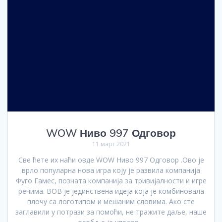
WOW Ниво 997 Одговор
11 март 2021
Све ћете их наћи овде WOW Ниво 997 Одговор .Ово је
врло популарна нова игра коју је развила компанија
Фуго Гамес, позната компанија за тривијалности и игре
речима. ВОВ је јединствена идеја која је комбиновала
плочу са логотипом и мешаним словима. Ако сте
заглавили у потрази за помоћи, не тражите даље, наше