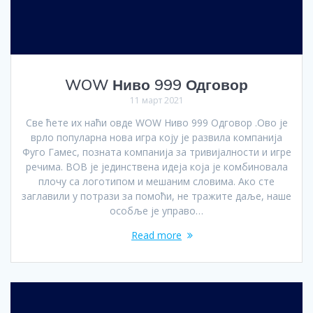
WOW Ниво 999 Одговор
11 март 2021
Све ћете их наћи овде WOW Ниво 999 Одговор .Ово је
врло популарна нова игра коју је развила компанија
Фуго Гамес, позната компанија за тривијалности и игре
речима. ВОВ је јединствена идеја која је комбиновала
плочу са логотипом и мешаним словима. Ако сте
заглавили у потрази за помоћи, не тражите даље, наше
особље је управо…
Read more