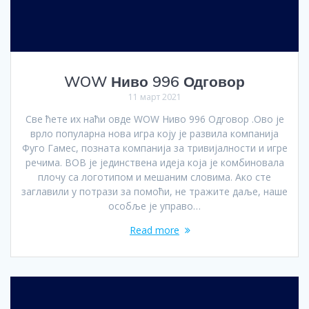
WOW Ниво 996 Одговор
11 март 2021
Све ћете их наћи овде WOW Ниво 996 Одговор .Ово је
врло популарна нова игра коју је развила компанија
Фуго Гамес, позната компанија за тривијалности и игре
речима. ВОВ је јединствена идеја која је комбиновала
плочу са логотипом и мешаним словима. Ако сте
заглавили у потрази за помоћи, не тражите даље, наше
особље је управо…
Read more