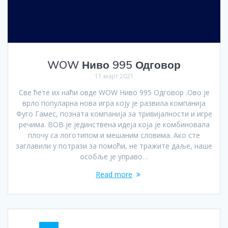
WOW Ниво 995 Одговор
11 март 2021
Све ћете их наћи овде WOW Ниво 995 Одговор .Ово је
врло популарна нова игра коју је развила компанија
Фуго Гамес, позната компанија за тривијалности и игре
речима. ВОВ је јединствена идеја која је комбиновала
плочу са логотипом и мешаним словима. Ако сте
заглавили у потрази за помоћи, не тражите даље, наше
особље је управо…
Read more
Posts