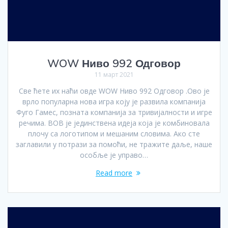
WOW Ниво 992 Одговор
11 март 2021
Све ћете их наћи овде WOW Ниво 992 Одговор .Ово је
врло популарна нова игра коју је развила компанија
Фуго Гамес, позната компанија за тривијалности и игре
речима. ВОВ је јединствена идеја која је комбиновала
плочу са логотипом и мешаним словима. Ако сте
заглавили у потрази за помоћи, не тражите даље, наше
особље је управо…
Read more