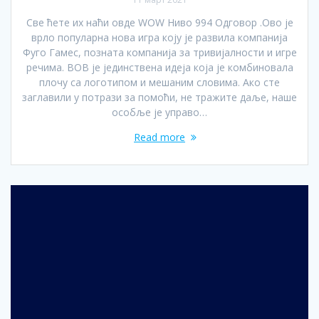
Све ћете их наћи овде WOW Ниво 994 Одговор .Ово је
врло популарна нова игра коју је развила компанија
Фуго Гамес, позната компанија за тривијалности и игре
речима. ВОВ је јединствена идеја која је комбиновала
плочу са логотипом и мешаним словима. Ако сте
заглавили у потрази за помоћи, не тражите даље, наше
особље је управо…
Read more