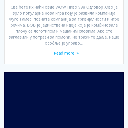
Све ћете их наћи овде WOW Ниво 998 Одговор .Ово је
врло популарна нова игра коју је развила компанија
Фуго Гамес, позната компанија за тривијалности и игре
речима. ВОВ је јединствена идеја која је комбиновала
плочу са логотипом и мешаним словима. Ако сте
заглавили у потрази за помоћи, не тражите даље, наше
особље је управо…
Read more