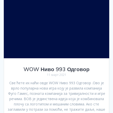
WOW Ниво 993 Одговор
11 март 2021
Све ћете их наћи овде WOW Ниво 993 Одговор .Ово је
врло популарна нова игра коју је развила компанија
Фуго Гамес, позната компанија за тривијалности и игре
речима. ВОВ је јединствена идеја која је комбиновала
плочу са логотипом и мешаним словима. Ако сте
заглавили у потрази за помоћи, не тражите даље, наше