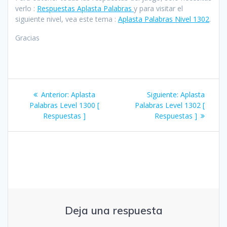
verlo :
Respuestas Aplasta Palabras
y para visitar el
siguiente nivel, vea este tema :
Aplasta Palabras Nivel 1302
.
Gracias
Navegación
Entrada
Siguiente
Anterior:
Aplasta
Siguiente:
Aplasta
de
anterior:
entrada:
Palabras Level 1300 [
Palabras Level 1302 [
Respuestas ]
Respuestas ]
entradas
Deja una respuesta