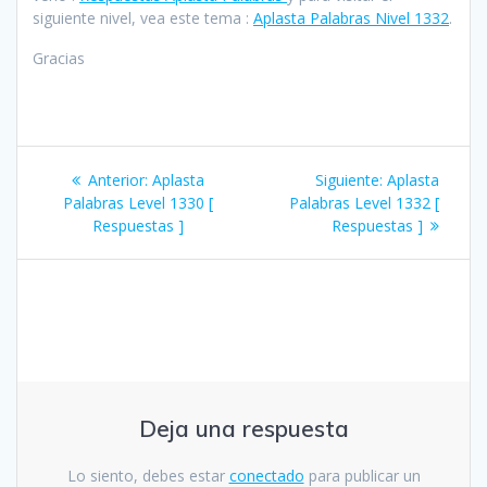
siguiente nivel, vea este tema :
Aplasta Palabras Nivel 1332
.
Gracias
Navegación
Entrada
Siguiente
Anterior:
Aplasta
Siguiente:
Aplasta
de
anterior:
entrada:
Palabras Level 1330 [
Palabras Level 1332 [
Respuestas ]
Respuestas ]
entradas
Deja una respuesta
Lo siento, debes estar
conectado
para publicar un