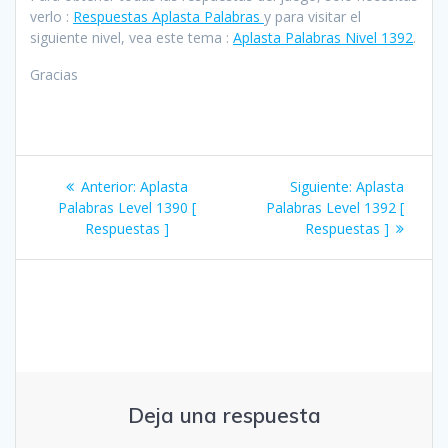
verlo :
Respuestas Aplasta Palabras
y para visitar el
siguiente nivel, vea este tema :
Aplasta Palabras Nivel 1392
.
Gracias
Navegación
Entrada
Siguiente
Anterior:
Aplasta
Siguiente:
Aplasta
de
anterior:
entrada:
Palabras Level 1390 [
Palabras Level 1392 [
Respuestas ]
Respuestas ]
entradas
Deja una respuesta