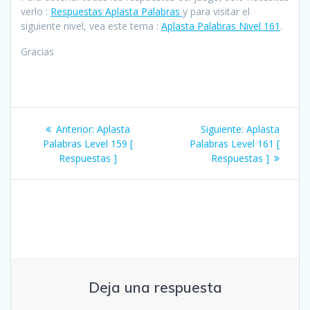
verlo :
Respuestas Aplasta Palabras
y para visitar el
siguiente nivel, vea este tema :
Aplasta Palabras Nivel 161
.
Gracias
Navegación
Entrada
Siguiente
Anterior:
Aplasta
Siguiente:
Aplasta
de
anterior:
entrada:
Palabras Level 159 [
Palabras Level 161 [
Respuestas ]
Respuestas ]
entradas
Deja una respuesta