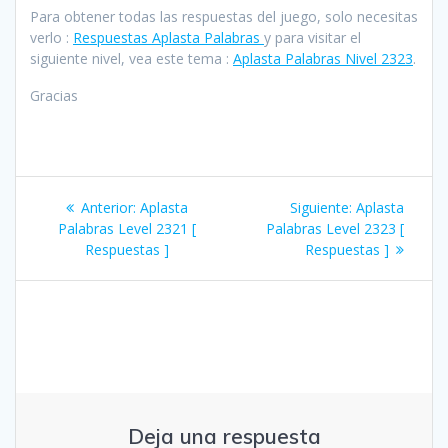
Para obtener todas las respuestas del juego, solo necesitas
verlo :
Respuestas Aplasta Palabras
y para visitar el
siguiente nivel, vea este tema :
Aplasta Palabras Nivel 2323
.
Gracias
Navegación
Entrada
Siguiente
Anterior:
Aplasta
Siguiente:
Aplasta
de
anterior:
entrada:
Palabras Level 2321 [
Palabras Level 2323 [
Respuestas ]
Respuestas ]
entradas
Deja una respuesta