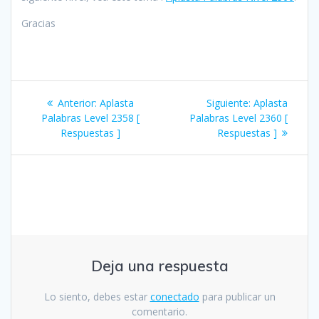
Gracias
Navegación
Entrada
Siguiente
Anterior:
Aplasta
Siguiente:
Aplasta
de
anterior:
entrada:
Palabras Level 2358 [
Palabras Level 2360 [
Respuestas ]
Respuestas ]
entradas
Deja una respuesta
Lo siento, debes estar
conectado
para publicar un
comentario.