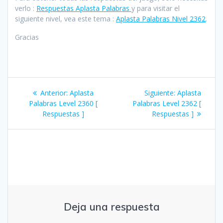
verlo :
Respuestas Aplasta Palabras
y para visitar el
siguiente nivel, vea este tema :
Aplasta Palabras Nivel 2362
.
Gracias
Navegación
Entrada
Siguiente
Anterior:
Aplasta
Siguiente:
Aplasta
de
anterior:
entrada:
Palabras Level 2360 [
Palabras Level 2362 [
Respuestas ]
Respuestas ]
entradas
Deja una respuesta