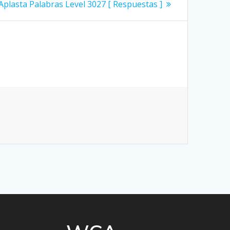
Siguiente
Aplasta Palabras Level 3027 [ Respuestas ]
entrada: