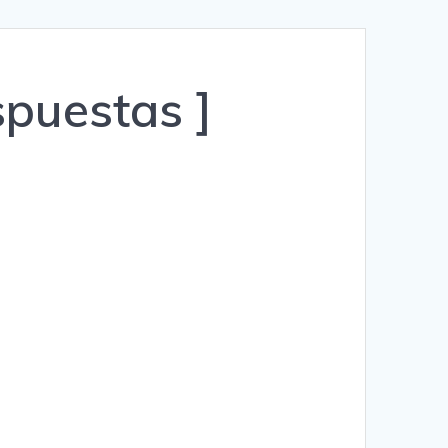
Română
Polski
spuestas ]
Norsk Nynorsk
Íslenska
Bahasa Melayu
Lietuviškai
日本語
Slovenčina
Slovenščina
Српски језик
Magyar