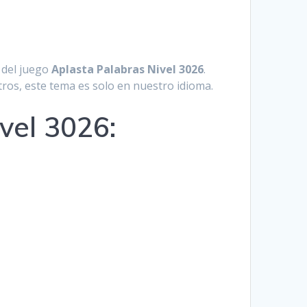
Hrvatski
Suomi
 del juego
Aplasta Palabras Nivel 3026
.
Ελληνικά
tros, este tema es solo en nuestro idioma.
Dansk
vel 3026:
Čeština
български
Українська
Svenska
Norsk Bokmål