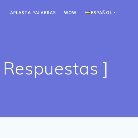
APLASTA PALABRAS
WOW
ESPAÑOL
Bahasa Indonesia
Deutsch
English
 Respuestas ]
Español
Français
Italiano
Nederlands
Português
Türkçe
Русский