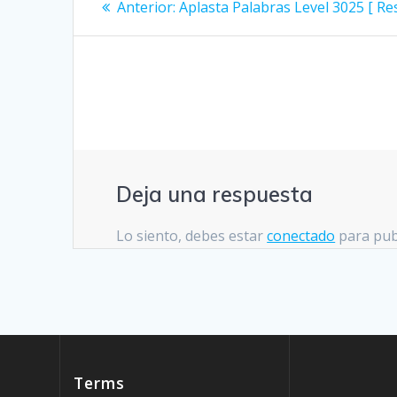
Entrada
Anterior:
Aplasta Palabras Level 3025 [ Re
anterior:
de
entradas
Deja una respuesta
Lo siento, debes estar
conectado
para pub
Terms