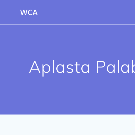
Saltar
WCA
al
contenido
Aplasta Pala