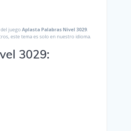
Hrvatski
Suomi
 del juego
Aplasta Palabras Nivel 3029
.
Ελληνικά
tros, este tema es solo en nuestro idioma.
Dansk
vel 3029:
Čeština
български
Українська
Svenska
Norsk Bokmål