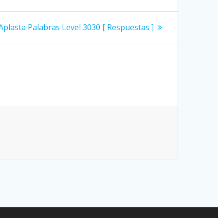
Siguiente
Aplasta Palabras Level 3030 [ Respuestas ]
entrada: