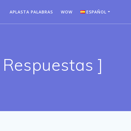
APLASTA PALABRAS
WOW
ESPAÑOL
Bahasa Indonesia
Deutsch
English
 Respuestas ]
Español
Français
Italiano
Nederlands
Português
Türkçe
Русский