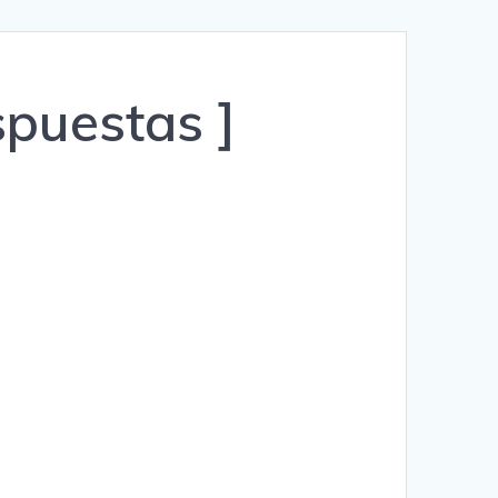
Română
Polski
spuestas ]
Norsk Nynorsk
Íslenska
Bahasa Melayu
Lietuviškai
日本語
Slovenčina
Slovenščina
Српски језик
Magyar