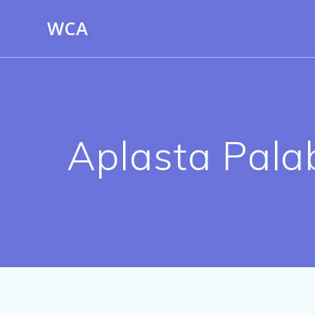
Saltar
WCA
al
contenido
Aplasta Pala