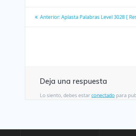
Navegación
Entrada
Anterior:
Aplasta Palabras Level 3028 [ Re
anterior:
de
entradas
Deja una respuesta
Lo siento, debes estar
conectado
para pub