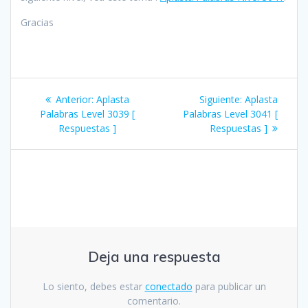
Gracias
Navegación
Entrada
Siguiente
Anterior:
Aplasta
Siguiente:
Aplasta
de
anterior:
entrada:
Palabras Level 3039 [
Palabras Level 3041 [
Respuestas ]
Respuestas ]
entradas
Deja una respuesta
Lo siento, debes estar
conectado
para publicar un
comentario.