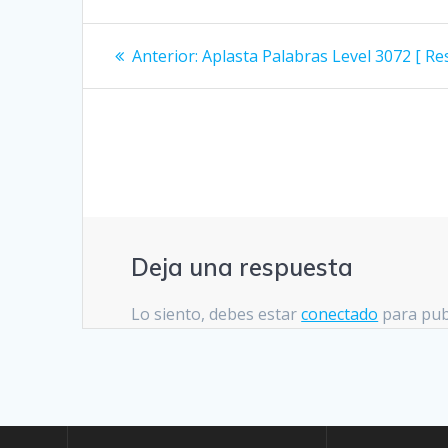
Navegación
Entrada
Anterior:
Aplasta Palabras Level 3072 [ Re
anterior:
de
entradas
Deja una respuesta
Lo siento, debes estar
conectado
para pub