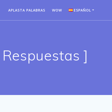
APLASTA PALABRAS
WOW
ESPAÑOL
Bahasa Indonesia
Deutsch
English
 Respuestas ]
Español
Français
Italiano
Nederlands
Português
Türkçe
Русский