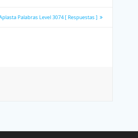
Siguiente
Aplasta Palabras Level 3074 [ Respuestas ]
entrada: