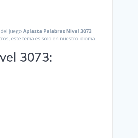
Hrvatski
Suomi
 del juego
Aplasta Palabras Nivel 3073
.
Ελληνικά
tros, este tema es solo en nuestro idioma.
Dansk
vel 3073:
Čeština
български
Українська
Svenska
Norsk Bokmål