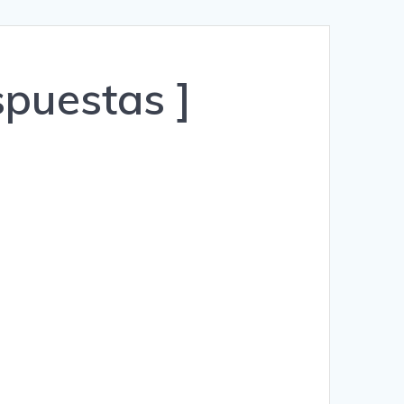
Română
Polski
spuestas ]
Norsk Nynorsk
Íslenska
Bahasa Melayu
Lietuviškai
日本語
Slovenčina
Slovenščina
Српски језик
Magyar