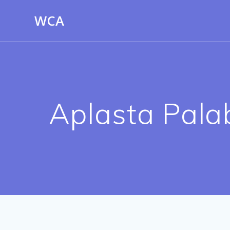
Saltar
WCA
al
contenido
Aplasta Pala