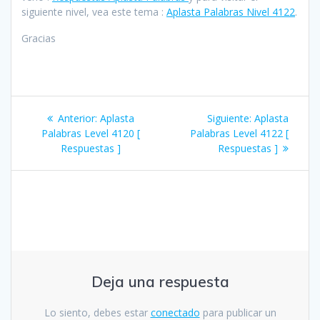
siguiente nivel, vea este tema :
Aplasta Palabras Nivel 4122
.
Gracias
Navegación
Entrada
Siguiente
Anterior:
Aplasta
Siguiente:
Aplasta
de
anterior:
entrada:
Palabras Level 4120 [
Palabras Level 4122 [
Respuestas ]
Respuestas ]
entradas
Deja una respuesta
Lo siento, debes estar
conectado
para publicar un