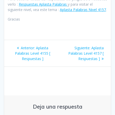
verlo :
Respuestas Aplasta Palabras
y para visitar el
siguiente nivel, vea este tema :
Aplasta Palabras Nivel 4157
.
Gracias
Navegación
Entrada
Siguiente
Anterior:
Aplasta
Siguiente:
Aplasta
de
anterior:
entrada:
Palabras Level 4155 [
Palabras Level 4157 [
Respuestas ]
Respuestas ]
entradas
Deja una respuesta