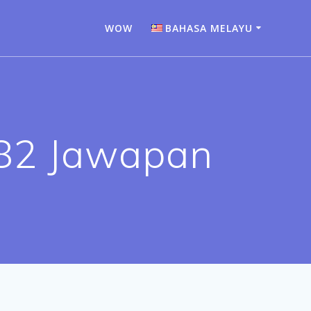
WOW
BAHASA MELAYU
Bahasa Indonesia
Deutsch
English
182 Jawapan
Español
Français
Italiano
Nederlands
Português
Türkçe
Русский