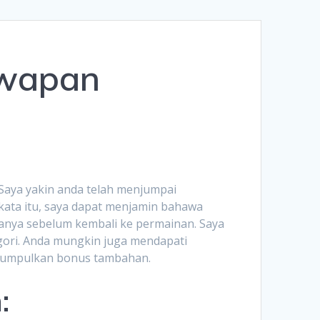
Română
Polski
awapan
Norsk Nynorsk
Íslenska
Bahasa Melayu
Lietuviškai
 Saya yakin anda telah menjumpai
日本語
ata itu, saya dapat menjamin bahawa
anya sebelum kembali ke permainan. Saya
Slovenčina
ori. Anda mungkin juga mendapati
Slovenščina
gumpulkan bonus tambahan.
Српски језик
:
Magyar