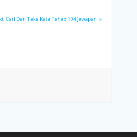
Next
t:
Cari Dan Teka Kata Tahap 194 Jawapan
post: