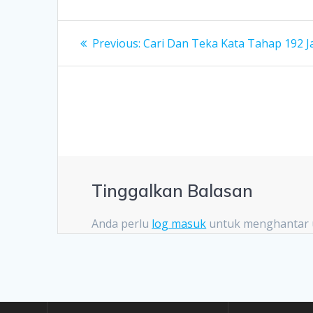
Navigasi
Previous
Previous:
Cari Dan Teka Kata Tahap 192 
post:
kiriman
Tinggalkan Balasan
Anda perlu
log masuk
untuk menghantar 