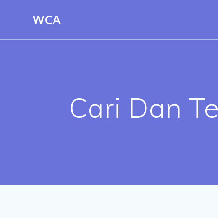
Skip
WCA
to
content
Cari Dan T