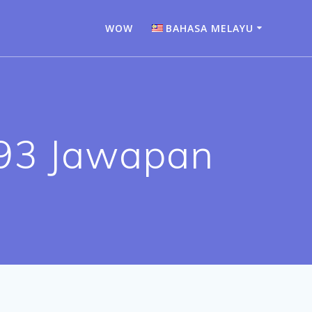
WOW
BAHASA MELAYU
Bahasa Indonesia
Deutsch
English
193 Jawapan
Español
Français
Italiano
Nederlands
Português
Türkçe
Русский