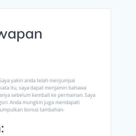
Română
Polski
awapan
Norsk Nynorsk
Íslenska
Bahasa Melayu
Lietuviškai
 Saya yakin anda telah menjumpai
日本語
ata itu, saya dapat menjamin bahawa
anya sebelum kembali ke permainan. Saya
Slovenčina
ori. Anda mungkin juga mendapati
Slovenščina
gumpulkan bonus tambahan.
Српски језик
:
Magyar