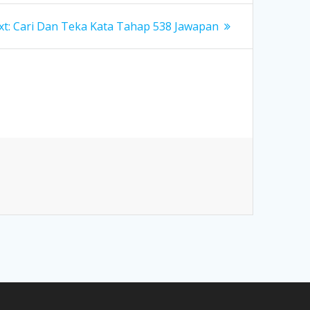
Next
t:
Cari Dan Teka Kata Tahap 538 Jawapan
post: