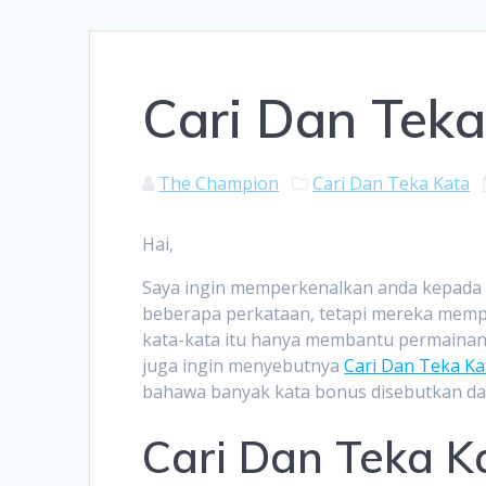
Cari Dan Tek
The Champion
Cari Dan Teka Kata
Hai,
Saya ingin memperkenalkan anda kepada c
beberapa perkataan, tetapi mereka memp
kata-kata itu hanya membantu permainan
juga ingin menyebutnya
Cari Dan Teka K
bahawa banyak kata bonus disebutkan d
Cari Dan Teka K