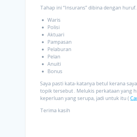
Tahap ini “Insurans” dibina dengan huruf
Waris
Polisi
Aktuari
Pampasan
Pelaburan
Pelan
Anuiti
Bonus
Saya pasti kata-katanya betul kerana sa
topik tersebut . Melukis perkataan yang
keperluan yang serupa, jadi untuk itu (
Ca
Terima kasih