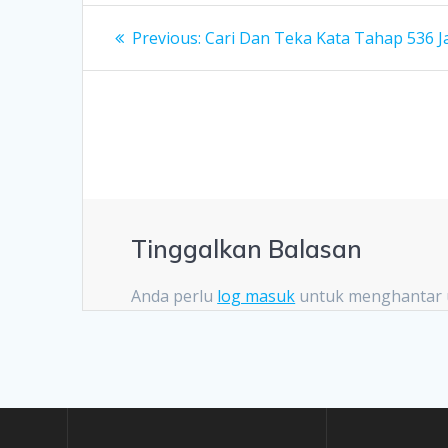
Navigasi
Previous
Previous:
Cari Dan Teka Kata Tahap 536 
post:
kiriman
Tinggalkan Balasan
Anda perlu
log masuk
untuk menghantar 