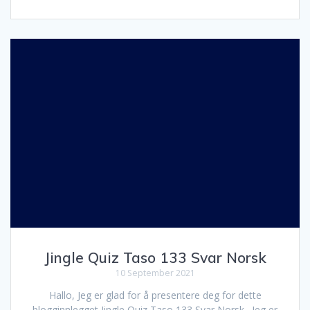
Jingle Quiz Taso 133 Svar Norsk
10 September 2021
Hallo, Jeg er glad for å presentere deg for dette
blogginnlegget Jingle Quiz Taso 133 Svar Norsk . Jeg er