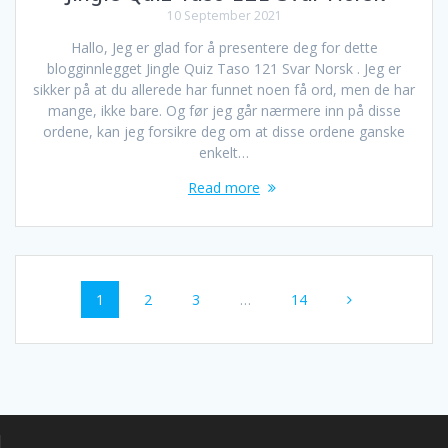
10 September 2021
Hallo, Jeg er glad for å presentere deg for dette
blogginnlegget Jingle Quiz Taso 121 Svar Norsk . Jeg er
sikker på at du allerede har funnet noen få ord, men de har
mange, ikke bare. Og før jeg går nærmere inn på disse
ordene, kan jeg forsikre deg om at disse ordene ganske
enkelt…
Read more
Posts
Page
Page
Page
Page
1
2
3
…
14
navigation