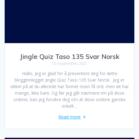
Jingle Quiz Taso 135 Svar Norsk
10 September 2021
Hallo, Jeg er glad for å presentere deg for dette
blogginnlegget Jingle Quiz Taso 135 Svar Norsk . Jeg er
sikker på at du allerede har funnet noen få ord, men de har
mange, ikke bare. Og før jeg går nærmere inn på disse
ordene, kan jeg forsikre deg om at disse ordene ganske
enkelt…
Read more