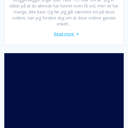
sikker på at du allerede har funnet noen få ord, men de har
mange, ikke bare. Og før jeg går nærmere inn på disse
ordene, kan jeg forsikre deg om at disse ordene ganske
enkelt…
Read more