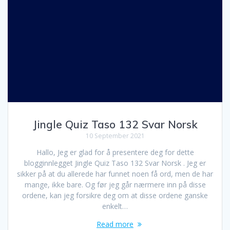
Jingle Quiz Taso 132 Svar Norsk
10 September 2021
Hallo, Jeg er glad for å presentere deg for dette
blogginnlegget Jingle Quiz Taso 132 Svar Norsk . Jeg er
sikker på at du allerede har funnet noen få ord, men de har
mange, ikke bare. Og før jeg går nærmere inn på disse
ordene, kan jeg forsikre deg om at disse ordene ganske
enkelt…
Read more