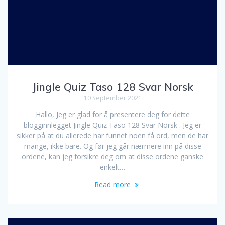
Jingle Quiz Taso 128 Svar Norsk
10 September 2021
Hallo, Jeg er glad for å presentere deg for dette
blogginnlegget Jingle Quiz Taso 128 Svar Norsk . Jeg er
sikker på at du allerede har funnet noen få ord, men de har
mange, ikke bare. Og før jeg går nærmere inn på disse
ordene, kan jeg forsikre deg om at disse ordene ganske
enkelt…
Read more