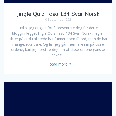
Jingle Quiz Taso 134 Svar Norsk
10 September 2021
Hallo, Jeg er glad for å presentere deg for dette
blogginnlegget Jingle Quiz Taso 134 Svar Norsk . Jeg er
sikker på at du allerede har funnet noen få ord, men de har
mange, ikke bare. Og før jeg går nærmere inn på disse
ordene, kan jeg forsikre deg om at disse ordene ganske
enkelt…
Read more