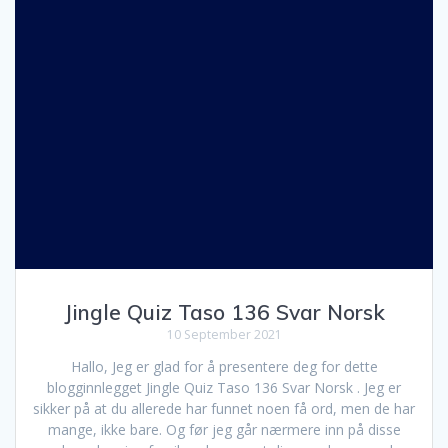
Jingle Quiz Taso 136 Svar Norsk
10 September 2021
Hallo, Jeg er glad for å presentere deg for dette
blogginnlegget Jingle Quiz Taso 136 Svar Norsk . Jeg er
sikker på at du allerede har funnet noen få ord, men de har
mange, ikke bare. Og før jeg går nærmere inn på disse