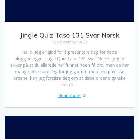
Jingle Quiz Taso 131 Svar Norsk
10 September 2021
Hallo, Jeg er glad for å presentere deg for dette
blogginnlegget Jingle Quiz Taso 131 Svar Norsk . Jeg er
sikker på at du allerede har funnet noen få ord, men de har
mange, ikke bare. Og før jeg går nærmere inn på disse
ordene, kan jeg forsikre deg om at disse ordene ganske
enkelt…
Read more