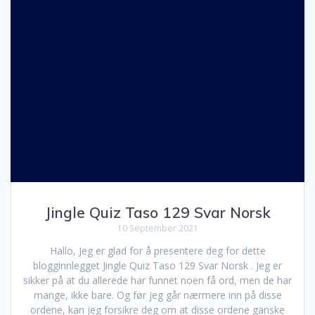
Jingle Quiz Taso 129 Svar Norsk
10 September 2021
Hallo, Jeg er glad for å presentere deg for dette
blogginnlegget Jingle Quiz Taso 129 Svar Norsk . Jeg er
sikker på at du allerede har funnet noen få ord, men de har
mange, ikke bare. Og før jeg går nærmere inn på disse
ordene, kan jeg forsikre deg om at disse ordene ganske