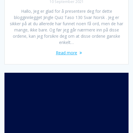
10 September 2021
Hallo, Jeg er glad for å presentere deg for dette
blogginnlegget Jingle Quiz Taso 130 Svar Norsk . Jeg er
sikker på at du allerede har funnet noen få ord, men de har
mange, ikke bare. Og før jeg går nærmere inn på disse
ordene, kan jeg forsikre deg om at disse ordene ganske
enkelt…
Read more