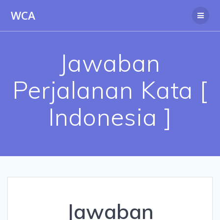
Skip
WCA
to
content
Jawaban
Perjalanan Kata [
Indonesia ]
Jawaban