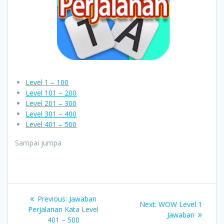
Level 1 – 100
Level 101 – 200
Level 201 – 300
Level 301 – 400
Level 401 – 500
Sampai jumpa
Navigasi
Previous
Previous:
Jawaban
Next
Next:
WOW Level 1
pos
post:
Perjalanan Kata Level
post:
Jawaban
401 – 500