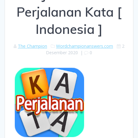
Perjalanan Kata [
Indonesia ]
The Champion
Wordchampionanswers.com
2
Desember 2020
|
0