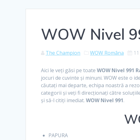
WOW Nivel 9
The Champion
WOW Româna
11
Aici le veți găsi pe toate
WOW Nivel 991 R
jocuri de cuvinte și minuni. WOW este o id
căutați mai departe, echipa noastră a rezol
categorii și veți fi direcționați către soluții
și să-l citiți imediat.
WOW Nivel 991
.
WO
PAPURA