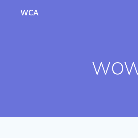
Skip
WCA
to
content
WOW 