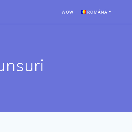
WOW
ROMÂNĂ
Bahasa Indonesia
Deutsch
English
nsuri
Español
Français
Italiano
Nederlands
Português
Türkçe
Русский