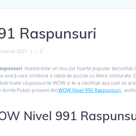
91 Raspunsuri
 martie 2021
|
0
aspunsuri
.Acesta este un nou joc foarte popular dezvolta
ee unică care combină o tablă de puzzle cu litere conturate. 
vat toate răspunsurile WOW și le-a clasificat așa cum se arată
le dorite.Puteți proveni din:
WOW Nivel 990 Raspunsuri
, astf
W Nivel 991 Raspunsur