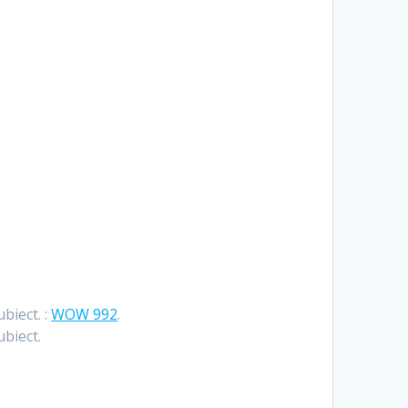
Hrvatski
Suomi
Ελληνικά
Dansk
Čeština
български
Українська
Svenska
ubiect. :
WOW 992
.
Norsk Bokmål
ubiect.