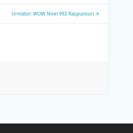
Articolul
Următor:
WOW Nivel 992 Raspunsuri
următor: