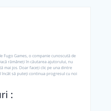
Română
Polski
Norsk Nynorsk
Íslenska
Bahasa Melayu
t de Fugo Games, o companie cunoscută de
Lietuviškai
Dacă rămâneți în căutarea ajutorului, nu
 mai jos. Doar faceți clic pe una dintre
日本語
el încât să puteți continua progresul cu noi
Slovenčina
Slovenščina
i :
Српски језик
Magyar