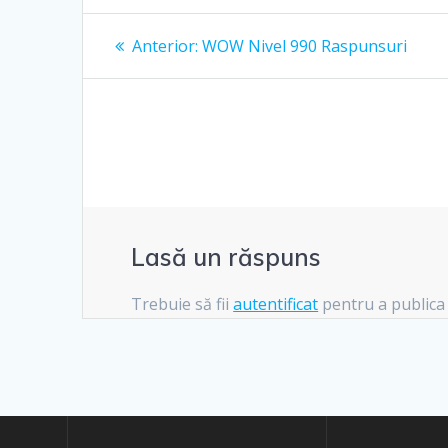
Navigare
Articolul
Anterior:
WOW Nivel 990 Raspunsuri
anterior:
în
articole
Lasă un răspuns
Trebuie să fii
autentificat
pentru a publica