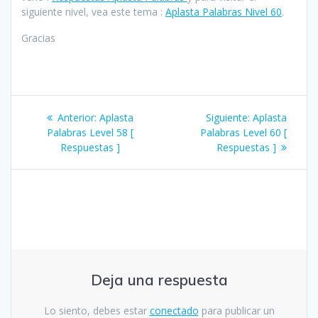
siguiente nivel, vea este tema :
Aplasta Palabras Nivel 60
.
Gracias
Navegación
Entrada
Siguiente
Anterior:
Aplasta
Siguiente:
Aplasta
de
anterior:
entrada:
Palabras Level 58 [
Palabras Level 60 [
Respuestas ]
Respuestas ]
entradas
Deja una respuesta
Lo siento, debes estar
conectado
para publicar un