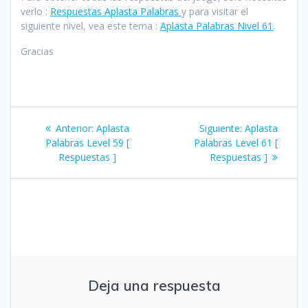
verlo :
Respuestas Aplasta Palabras
y para visitar el
siguiente nivel, vea este tema :
Aplasta Palabras Nivel 61
.
Gracias
Navegación
Entrada
Siguiente
Anterior:
Aplasta
Siguiente:
Aplasta
de
anterior:
entrada:
Palabras Level 59 [
Palabras Level 61 [
Respuestas ]
Respuestas ]
entradas
Deja una respuesta