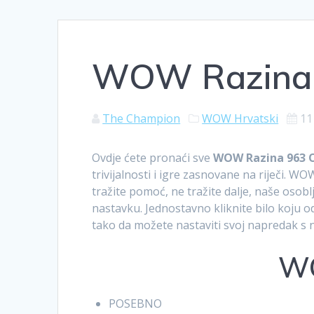
WOW Razina 
The Champion
WOW Hrvatski
11
Ovdje ćete pronaći sve
WOW Razina 963 
trivijalnosti i igre zasnovane na riječi. WO
tražite pomoć, ne tražite dalje, naše osob
nastavku. Jednostavno kliknite bilo koju o
tako da možete nastaviti svoj napredak s n
WO
POSEBNO