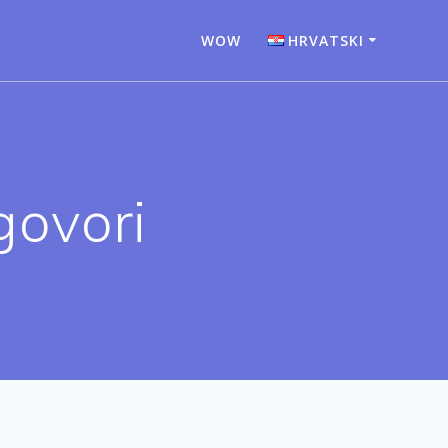
WOW
HRVATSKI
Bahasa Indonesia
Deutsch
English
ovori
Español
Français
Italiano
Nederlands
Português
Türkçe
Русский