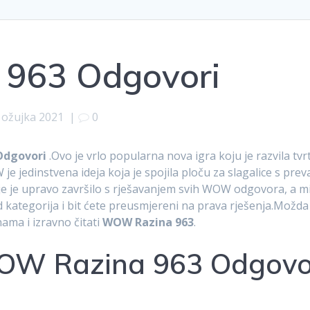
963 Odgovori
 ožujka 2021
|
0
Odgovori
.Ovo je vrlo popularna nova igra koju je razvila t
W je jedinstvena ideja koja je spojila ploču za slagalice s pre
lje je upravo završilo s rješavanjem svih WOW odgovora, a mi
d kategorija i bit ćete preusmjereni na prava rješenja.Možda 
ama i izravno čitati
WOW Razina 963
.
W Razina 963 Odgovor