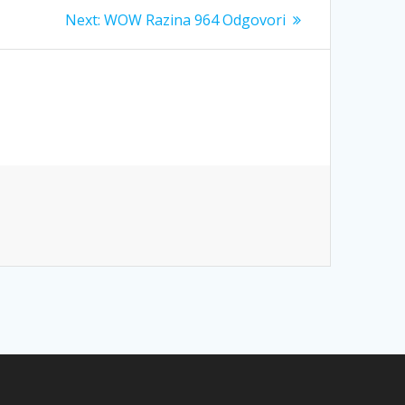
Next
Next:
WOW Razina 964 Odgovori
post: