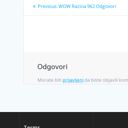
Navigacija
Previous
Previous:
WOW Razina 962 Odgovori
post:
objava
Odgovori
Morate biti
prijavljeni
da biste objavili ko
Terms