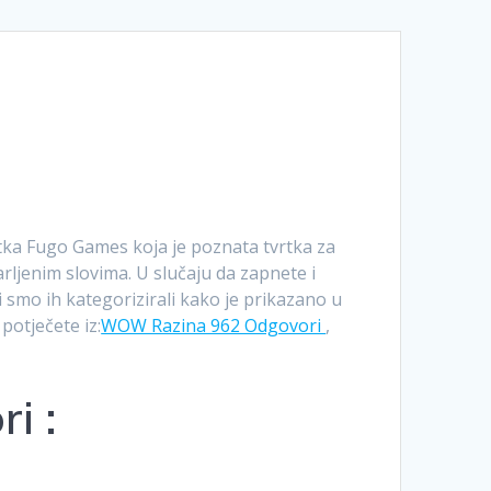
Română
Polski
Norsk Nynorsk
Íslenska
Bahasa Melayu
vrtka Fugo Games koja je poznata tvrtka za
Lietuviškai
varljenim slovima. U slučaju da zapnete i
 smo ih kategorizirali kako je prikazano u
日本語
potječete iz:
WOW Razina 962 Odgovori
,
Slovenčina
Slovenščina
i :
Српски језик
Magyar