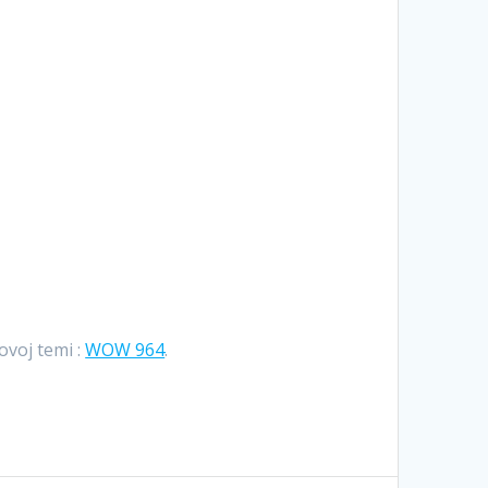
Hrvatski
Suomi
Ελληνικά
Dansk
Čeština
български
Українська
Svenska
ovoj temi :
WOW 964
.
Norsk Bokmål